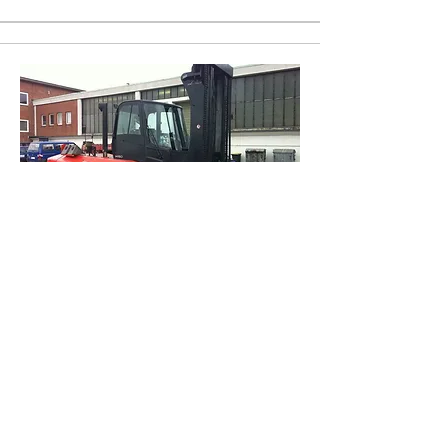
Вилочні навантажувачі / крани
Розташування: Польща / Румунія
Вартість замовлення: 150 000 $
Замовник: Армія США
Тип замовлення: Безтерміновий