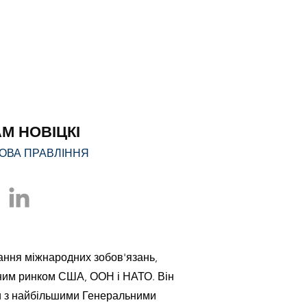
М НОВІЦКІ
ЛОВА ПРАВЛІННЯ
ання міжнародних зобов'язань,
ним ринком США, ООН і НАТО. Він
и з найбільшими Генеральними