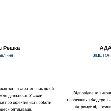
АДА
ш Решка
авління
ВІЦЕ ГО
 досягнення стратегічних цілей
Відповідає за викон
ків діяльності. У своїй
пов'язаних з Федераль
ься про ефективність роботи
підтримує відносин
оцеси оптимізації.