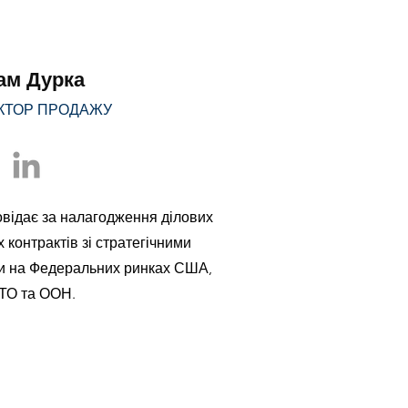
ам Дурка
КТОР ПРОДАЖУ
повідає за налагодження ділових
 контрактів зі стратегічними
и на Федеральних ринках США,
ТО та ООН.