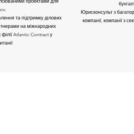
алізованими проектами для
бухгал
ov.
Юрисконсульт з багатор
влення та підтримку ділових
компанії, компанії з с
артнерами на міжнародних
філії Atlantic Contract у
итанії