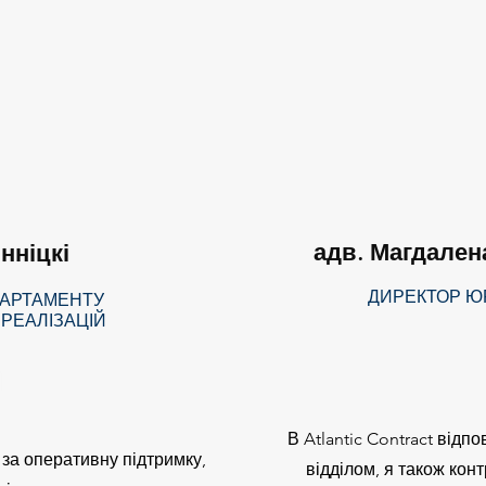
адв. Магдален
нніцкі
ДИРЕКТОР Ю
ПАРТАМЕНТУ
РЕАЛІЗАЦІЙ
В Atlantic Contract від
є за оперативну підтримку,
відділом, я також кон