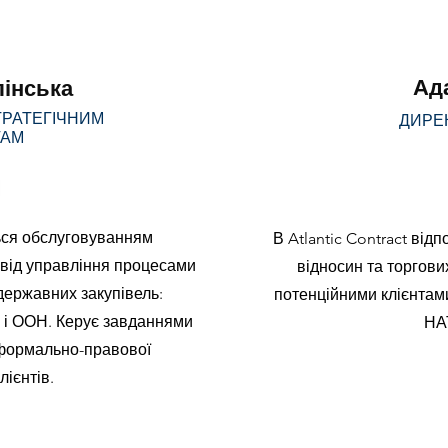
Ад
лінська
ТРАТЕГІЧНИМ
ДИРЕ
ТАМ
ться обслуговуванням
В Atlantic Contract від
и від управління процесами
відносин та торгових
 державних закупівель:
потенційними клієнтам
і ООН. Керує завданнями
НА
 формально-правової
лієнтів.