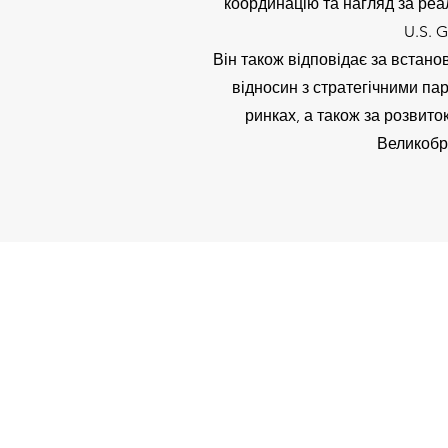
координацію та нагляд за ре
U.S. G
Він також відповідає за встано
відносин з стратегічними п
ринках, а також за розвиток 
Великобр