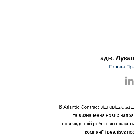
адв. Лука
Голова Пр
В Atlantic Contract відповідає за
та визначення нових напрям
повсякденній роботі він піклуєт
компанії і реалізує пр