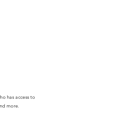
KTUALNOŚCI
REALIZACJE
KONTAKT
who has access to
and more.